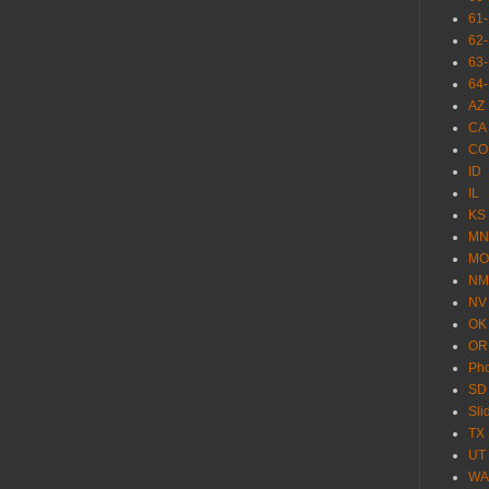
61
62
63
64
AZ
CA
CO
ID
IL
KS
MN
MO
NM
NV
OK
OR
Pho
SD
Sl
TX
UT
WA