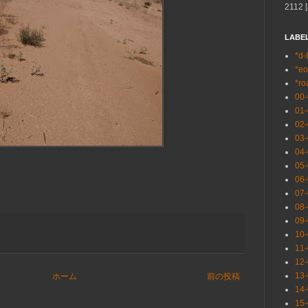
2112 [
LABE
*d-
*eo
*ro
00
01
02
03
04
05
06
07
08
09
10
11
12
13
ホーム
前の投稿
14
15