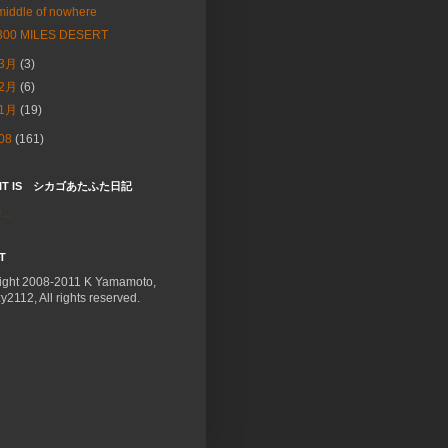
middle of nowhere
300 MILES DESERT
3月
(3)
2月
(6)
1月
(19)
08
(161)
 IT IS シカゴあたふた日記
..
T
ight 2008-2011 K Yamamoto,
zy2112, All rights reserved.