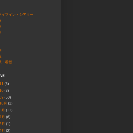
ライブイン・シアター
食
画
然
物
墟
識・看板
IVE
11
(3)
10
(3)
09
(50)
10月
(2)
8月
(11)
7月
(6)
5月
(1)
4月
(2)