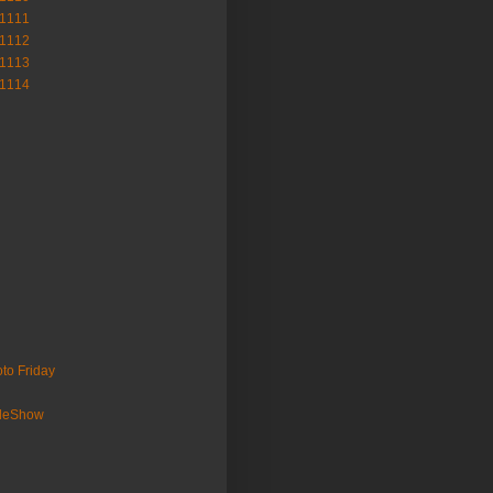
-1111
-1112
-1113
-1114
to Friday
ideShow