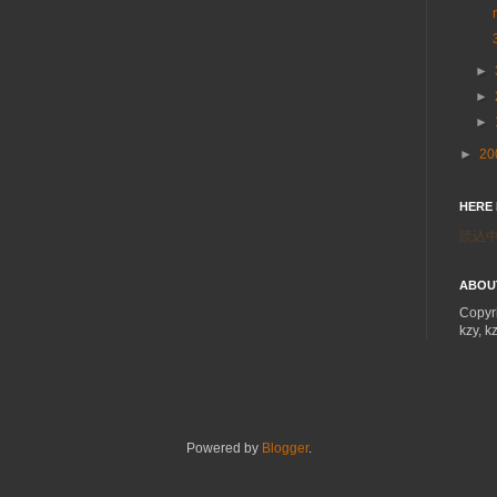
►
►
►
►
20
HERE
読込中.
ABOU
Copyr
kzy, k
Powered by
Blogger
.