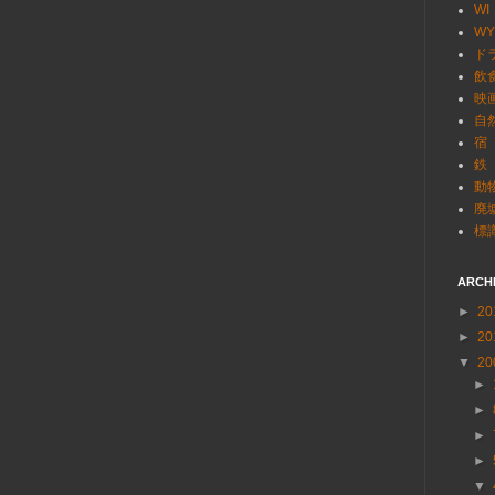
WI
WY
ド
飲
映
自
宿
鉄
動
廃
標
ARCH
►
20
►
20
▼
20
►
►
►
►
▼