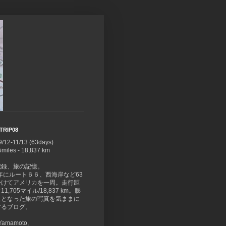
TRIP08
9/12-11/13 (63days)
5miles - 18,837 km
記録、旅の記憶。
8年にルート６６、西海岸など63
かけてアメリカを一周。走行距
1,705マイル/18,837 km。膨
量となった旅の写真を気ままに
するブログ。
 Yamamoto,