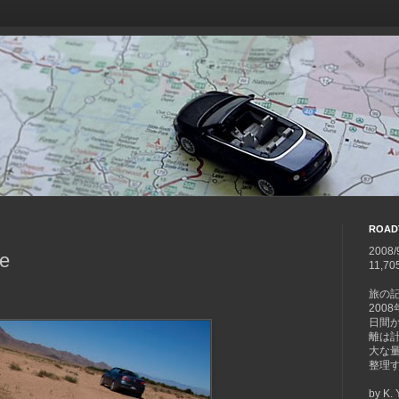
ROAD
2008/
re
11,70
旅の
200
日間
離は計1
大な
整理
by K.