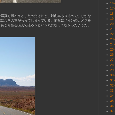
16
17
18
な写真も撮ろうとしたのだけれど、対向車も来るので、なかな
19
端によその車が写ってしまっている。前夜にメインのカメラを
20
、あまり腰を据えて撮ろうという気になってなかったようだ。
21
22
23
24
25
26
27
28
29
30
31
32
33
34
35
36
37