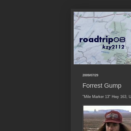
2009/07/29
Forrest Gump
"Mile Marker 13" Hwy 163, 