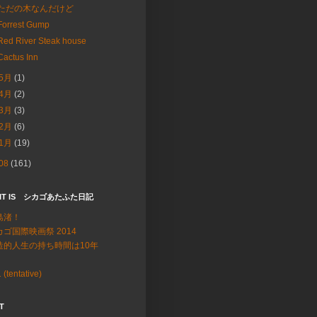
ただの木なんだけど
Forrest Gump
Red River Steak house
Cactus Inn
5月
(1)
4月
(2)
3月
(3)
2月
(6)
1月
(19)
08
(161)
 IT IS シカゴあたふた日記
島渚！
カゴ国際映画祭 2014
造的人生の持ち時間は10年
 (tentative)
T