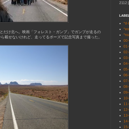
2112 [
LABE
*d-
*eo
からちょっとだけ北へ。映画「フォレスト・ガンプ」でガンプが走るの
*ro
から載せないけれど、走ってるポーズで記念写真まで撮った。
00
01
02
03
04
05
06
07
08
09
10
11
12
13
14
15