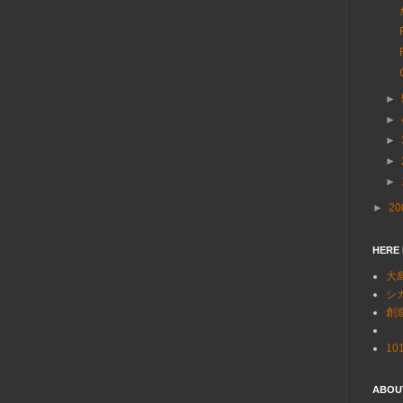
►
►
►
►
►
►
20
HERE
大
シ
創
101
ABOU