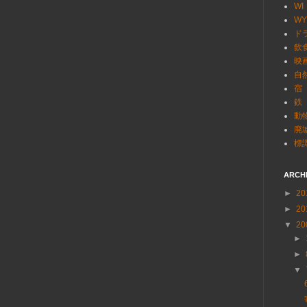
WI
WY
ド
飲
映
自
宿
鉄
動
廃
標
ARCH
►
20
►
20
▼
20
►
►
▼