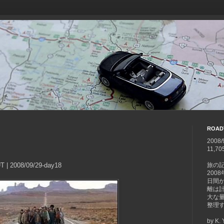
ROAD
2008/
11,70
UT | 2008/09/29-day18
旅の
200
日間
離は計1
大な
整理
by K.