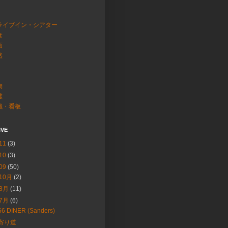
ライブイン・シアター
食
画
然
物
墟
識・看板
IVE
11
(3)
10
(3)
09
(50)
10月
(2)
8月
(11)
7月
(6)
66 DINER (Sanders)
寄り道