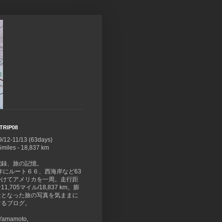
TRIP08
9/12-11/13 (63days)
5miles - 18,837 km
記録、旅の記憶。
8年にルート６６、西海岸など63
かけてアメリカを一周。走行距
1,705マイル/18,837 km。膨
量となった旅の写真を気ままに
するブログ。
 Yamamoto,