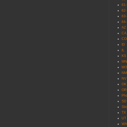
61
62
63
64
AZ
CA
CO
ID
IL
KS
MN
MO
NM
NV
OK
OR
Pho
SD
Sl
TX
UT
WA