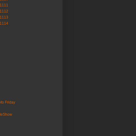
-1111
-1112
-1113
-1114
to Friday
ideShow