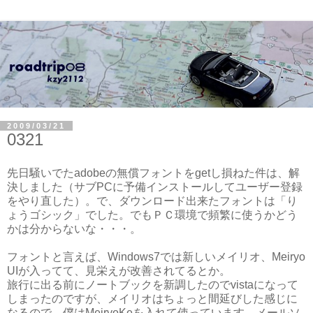
2009/03/21
0321
先日騒いでたadobeの無償フォントをgetし損ねた件は、解
決しました（サブPCに予備インストールしてユーザー登録
をやり直した）。で、ダウンロード出来たフォントは「り
ょうゴシック」でした。でもＰＣ環境で頻繁に使うかどう
かは分からないな・・・。
フォントと言えば、Windows7では新しいメイリオ、Meiryo
UIが入ってて、見栄えが改善されてるとか。
旅行に出る前にノートブックを新調したのでvistaになって
しまったのですが、メイリオはちょっと間延びした感じに
なるので、僕はMeiryoKeを入れて使っています。メールソ