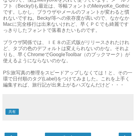
フト（Becky!)も最近は、等幅フォントのMeiryoKe_Gothic
です。しかし、ブラウザやメールのフォントが変わると慣
れないですね。Becky!等への依存度が高いので、なかなか
Macに完全移行は出来ないけれど、早くＰＣでも綺麗です
っきりしたフォントで落着きたいものです。
ブラウザ関係では、ＩＥ８の正式版がリリースされたけれ
ど、タブの色のデフォルトは変えられないのかな。それよ
りも、早くChromeでGoogleToolbar（のブックマーク）が
使えるようにならないのかな。
PS:旅写真の整理をスピードアップしなくては！と、その一
環で日付順のタグ(Label)をつけてみました。これを上手く
編集すれば、旅行記が出来上がるハズなんだけど・・・
共有