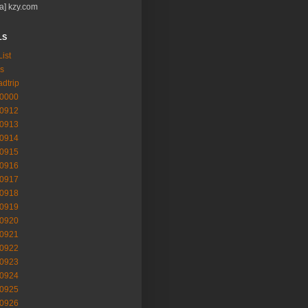
a] kzy.com
LS
List
s
adtrip
-0000
-0912
-0913
-0914
-0915
-0916
-0917
-0918
-0919
-0920
-0921
-0922
-0923
-0924
-0925
-0926