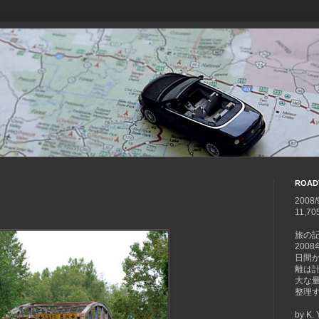
ROAD
2008/
11,70
旅の
200
日間
離は計1
大な
整理
by K.