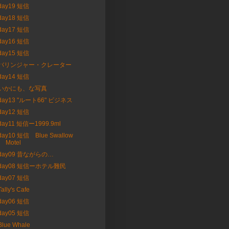
day19 短信
day18 短信
day17 短信
day16 短信
day15 短信
バリンジャー・クレーター
day14 短信
いかにも、な写真
day13 "ルート66" ビジネス
day12 短信
day11 短信ー1999.9ml
day10 短信 Blue Swallow
Motel
day09 昔ながらの…
day08 短信ーホテル難民
day07 短信
Tally's Cafe
day06 短信
day05 短信
Blue Whale