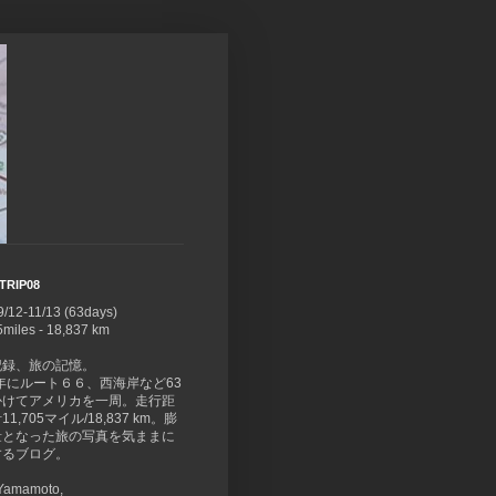
TRIP08
9/12-11/13 (63days)
5miles - 18,837 km
記録、旅の記憶。
8年にルート６６、西海岸など63
かけてアメリカを一周。走行距
1,705マイル/18,837 km。膨
量となった旅の写真を気ままに
するブログ。
 Yamamoto,