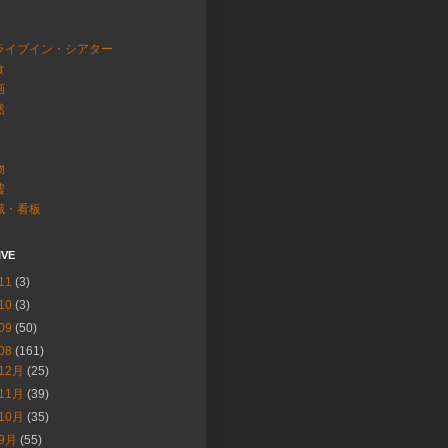
ライブイン・シアター
食
画
然
物
墟
識・看板
IVE
11
(3)
10
(3)
09
(50)
08
(161)
12月
(25)
11月
(39)
10月
(35)
9月
(55)