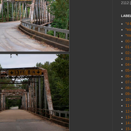
2112 [
LABE
*d-
*eo
*ro
00
01
02
03
04
05
06
07
08
09
10
11
12
13
14
15