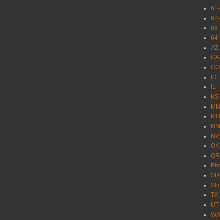
61
62
63
64
AZ
CA
CO
ID
IL
KS
MN
MO
NM
NV
OK
OR
Pho
SD
Sl
TX
UT
WA