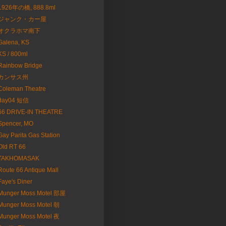
1926年の橋, 888.8ml
ジャンク・カー屋
オクラホマ南下
Galena, KS
KS / 800ml
Rainbow Bridge
カンサス州
Coleman Theatre
day04 短信
66 DRIVE-IN THEATRE
Spencer, MO
Gay Parita Gas Station
Old RT 66
TAKHOMASAK
Route 66 Antique Mall
Faye's Diner
Munger Moss Motel 部屋
Munger Moss Motel 朝
Munger Moss Motel 夜