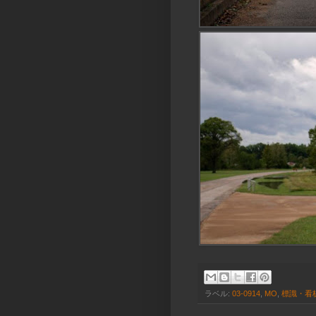
ラベル:
03-0914
,
MO
,
標識・看