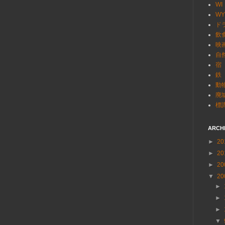
WI
WY
ド
飲
映
自
宿
鉄
動
廃
標
ARCH
►
20
►
20
►
20
▼
20
►
►
►
▼