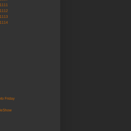
-1111
-1112
-1113
-1114
to Friday
ideShow