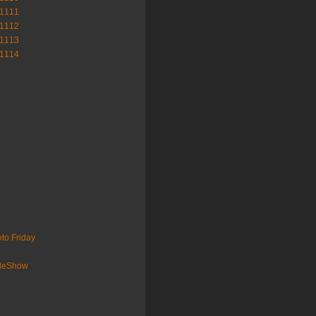
-1111
-1112
-1113
-1114
to Friday
ideShow