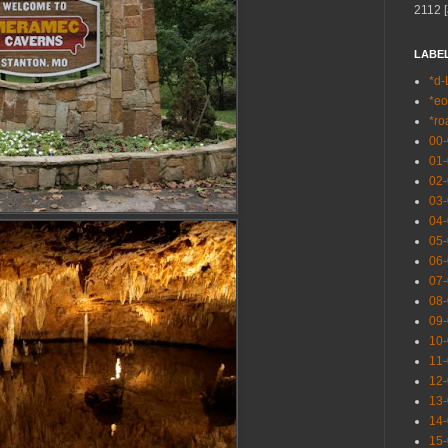
2112 [
LABE
*d-
*eo
*ro
00
01
02
03
04
05
06
07
08
09
10
11
12
13
14
15