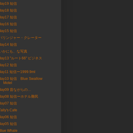
day19 短信
day18 短信
day17 短信
day16 短信
day15 短信
バリンジャー・クレーター
day14 短信
いかにも、な写真
day13 "ルート66" ビジネス
day12 短信
day11 短信ー1999.9ml
day10 短信 Blue Swallow
Motel
day09 昔ながらの…
day08 短信ーホテル難民
day07 短信
Tally's Cafe
day06 短信
day05 短信
Blue Whale