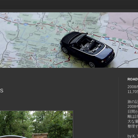
ROAD
2008/
s
11,70
旅の
200
日間
離は計1
大な
整理
by K.