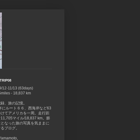
TRIP08
9/12-11/13 (63days)
5miles - 18,837 km
記録、旅の記憶。
8年にルート６６、西海岸など63
かけてアメリカを一周。走行距
1,705マイル/18,837 km。膨
量となった旅の写真を気ままに
するブログ。
 Yamamoto,