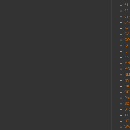
61
62
63
64
AZ
CA
CO
ID
IL
KS
MN
MO
NM
NV
OK
OR
Pho
SD
Sl
TX
UT
WA