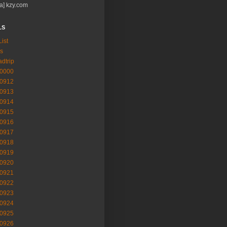
a] kzy.com
LS
List
s
adtrip
-0000
-0912
-0913
-0914
-0915
-0916
-0917
-0918
-0919
-0920
-0921
-0922
-0923
-0924
-0925
-0926