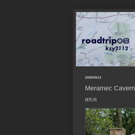
2008/09/14
Meramec Cavern
鍾乳洞