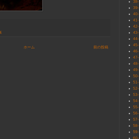
38
39
40
41
42
43
板
44
45
ホーム
前の投稿
46
47
48
49
50
51
52
53
54
55
56
57
58
59
60