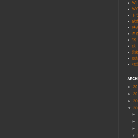
WI
WY
ド
飲
映
自
宿
鉄
動
廃
標
ARCH
►
20
►
20
►
20
▼
20
►
►
►
▼