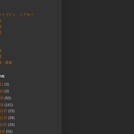
ライブイン・シアター
食
画
然
物
墟
識・看板
IVE
11
(3)
10
(3)
09
(50)
08
(161)
12月
(25)
11月
(39)
10月
(35)
9月
(55)