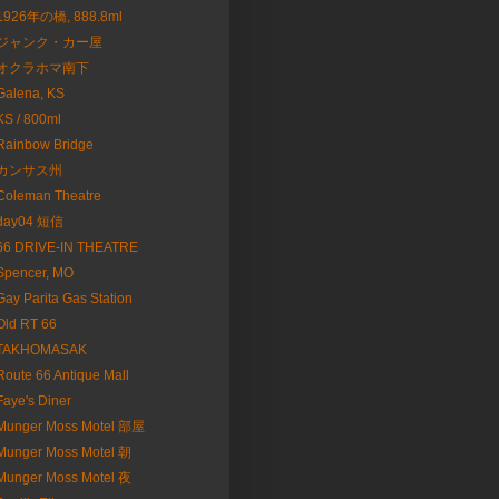
1926年の橋, 888.8ml
ジャンク・カー屋
オクラホマ南下
Galena, KS
KS / 800ml
Rainbow Bridge
カンサス州
Coleman Theatre
day04 短信
66 DRIVE-IN THEATRE
Spencer, MO
Gay Parita Gas Station
Old RT 66
TAKHOMASAK
Route 66 Antique Mall
Faye's Diner
Munger Moss Motel 部屋
Munger Moss Motel 朝
Munger Moss Motel 夜