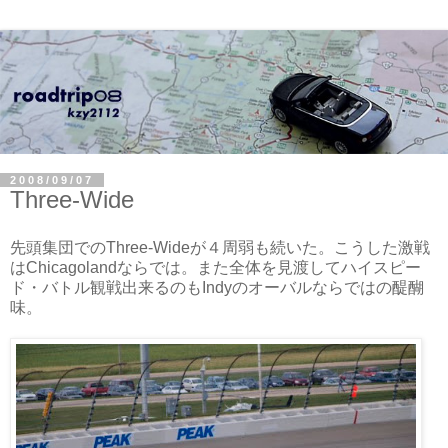
2008/09/07
Three-Wide
先頭集団でのThree-Wideが４周弱も続いた。こうした激戦
はChicagolandならでは。また全体を見渡してハイスピー
ド・バトル観戦出来るのもIndyのオーバルならではの醍醐
味。