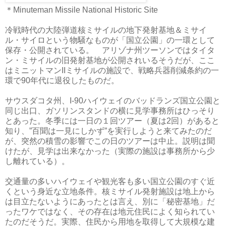
＊Minuteman Missile National Historic Site
冷戦時代の大陸弾道核ミサイルの地下発射基地＆ミサイ
ル・サイロという物騒なものが「国立公園」の一環として
保存・公開されている。 アリゾナ州ツーソンではタイタ
ン・ミサイルの旧発射基地が公開されいるそうだが、ここ
はミニットマンIIミサイルの施設で、戦略兵器削減条約の一
環で90年代に退役したものだ。
サウスダコタ州、I-90ハイウェイのバッドランズ国立公園と
同じ出口、ガソリンスタンドの横に見学事務所はひっそり
とあった。冬季には一日の１回ツアー（夏は2回）があると
知り、”百聞は一見にしかず”を実行しようと来てみたのだ
が、突然の積雪の影響でこの日のツアーは中止。説明は聞
けたが、見学は出来なかった（実際の施設は事務所から少
し離れている）。
交通量の多いハイウェイや観光客も多い国立公園のすぐ近
くという身近な立地条件。核ミサイル発射施設は地上から
は目立たないようにあったとは言え、別に「秘密基地」だ
ったワケではなく、その存在は地元住民によく知られてい
たのだそうだ。実際、住民から用地を取得して大規模な建