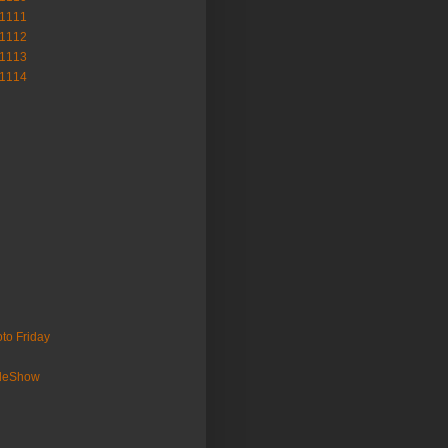
-1111
-1112
-1113
-1114
to Friday
ideShow