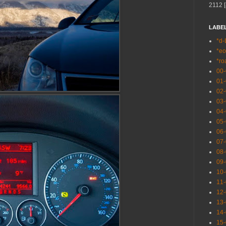
2112 [
LABE
*d-
*eo
*ro
00
01
02
03
04
05
06
07
08
09
10
11
12
13
14
15