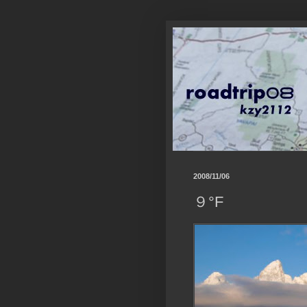
2008/11/06
９°F