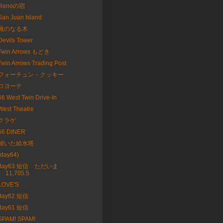
Renoの宿
San Juan Island
靴のなる木
Devils Tower
Twin Arrows もどき
Twin Arrows Trading Post
フォーチュン・クッキー
コヨーテ
66 West Twin Drive-In
West Theatre
クラゲ
66 DINER
傾いた給水塔
(day64)
day63 短信 ただいま
11,705.5
LOVE'S
day62 短信
day61 短信
SPAM! SPAM!