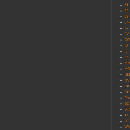
61
62
63
64
AZ
CA
CO
ID
IL
KS
MN
MO
NM
NV
OK
OR
Pho
SD
Sl
TX
UT
WA