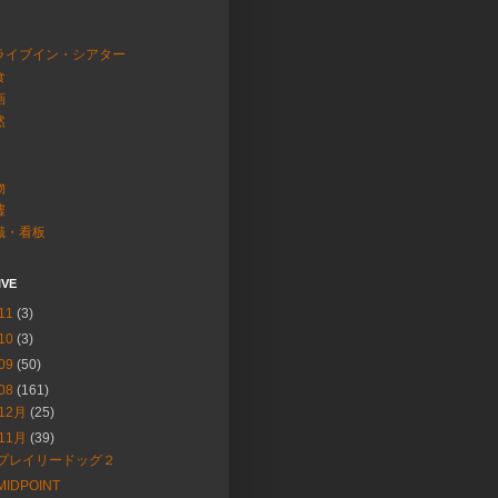
ライブイン・シアター
食
画
然
物
墟
識・看板
IVE
11
(3)
10
(3)
09
(50)
08
(161)
12月
(25)
11月
(39)
プレイリードッグ２
MIDPOINT