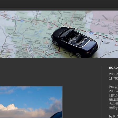
ROAD
2008/
11,70
旅の
200
日間
離は計1
大な
整理
by K.