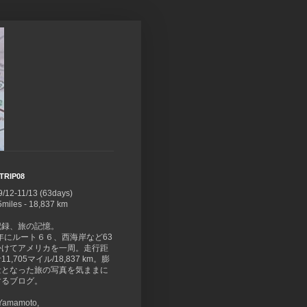
TRIP08
9/12-11/13 (63days)
5miles - 18,837 km
記録、旅の記憶。
8年にルート６６、西海岸など63
かけてアメリカを一周。走行距
1,705マイル/18,837 km。膨
量となった旅の写真を気ままに
するブログ。
 Yamamoto,