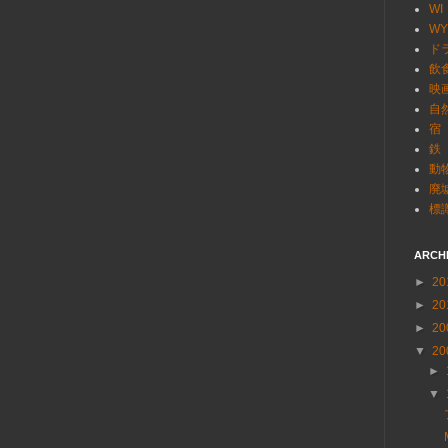
WI
WY
ド
飲
映
自
宿
鉄
動
廃
標
ARCH
►
20
►
20
►
20
▼
20
►
▼