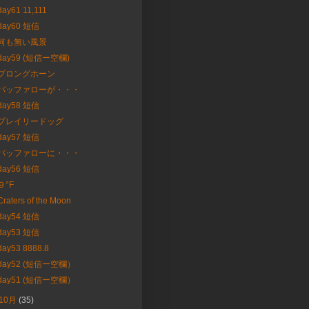
day61 11,111
day60 短信
何も無い風景
day59 (短信ー空欄)
プロングホーン
バッファローが・・・
day58 短信
プレイリードッグ
day57 短信
バッファローに・・・
day56 短信
９°F
Craters of the Moon
day54 短信
day53 短信
day53 8888.8
day52 (短信ー空欄）
day51 (短信ー空欄）
10月
(35)